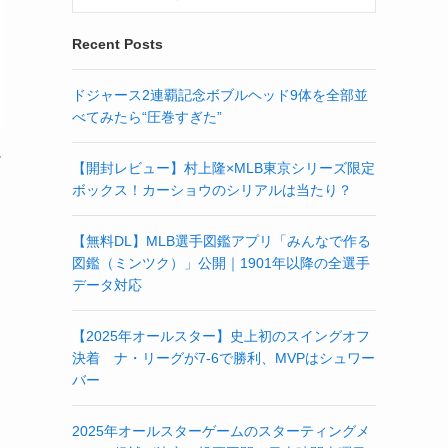
Recent Posts
ドジャース2連覇記念ボブルヘッド9体を全部並
べてみたら“圧巻すぎた”
ル
【開封レビュー】村上隆×MLB東京シリーズ限定
ボックス！カーショウのシリアルは当たり？
【無料DL】MLB選手図鑑アプリ「みんなで作る
図鑑（ミンツク）」公開｜1901年以降の全選手
データ対応
。
【2025年オールスター】史上初のスイングオフ
決着 ナ・リーグが7-6で勝利、MVPはシュワー
バー
え
2025年オールスターゲームのスターティングメ