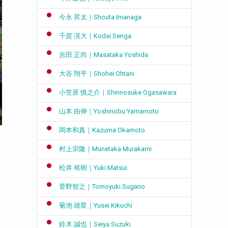
今永 昇太｜Shouta Imanaga
千賀 滉大｜Kodai Senga
吉田 正尚｜Masataka Yoshida
大谷 翔平｜Shohei Ohtani
小笠原 慎之介｜Shinnosuke Ogasawara
山本 由伸｜Yoshinobu Yamamoto
岡本和真｜Kazuma Okamoto
村上宗隆｜Munetaka Murakami
松井 裕樹｜Yuki Matsui
菅野智之｜Tomoyuki Sugano
菊池 雄星｜Yusei Kikuchi
鈴木 誠也｜Seiya Suzuki