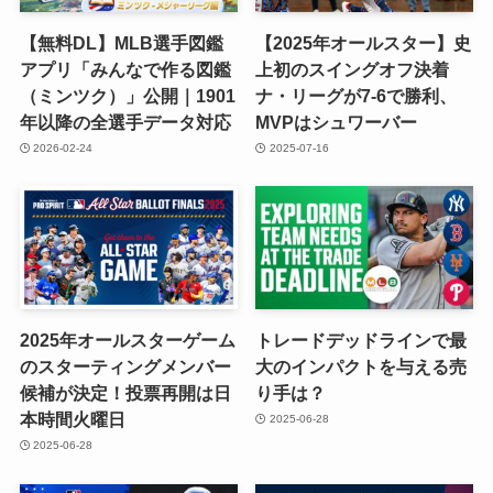
【無料DL】MLB選手図鑑
【2025年オールスター】史
アプリ「みんなで作る図鑑
上初のスイングオフ決着
（ミンツク）」公開｜1901
ナ・リーグが7-6で勝利、
年以降の全選手データ対応
MVPはシュワーバー
2026-02-24
2025-07-16
2025年オールスターゲーム
トレードデッドラインで最
のスターティングメンバー
大のインパクトを与える売
候補が決定！投票再開は日
り手は？
本時間火曜日
2025-06-28
2025-06-28