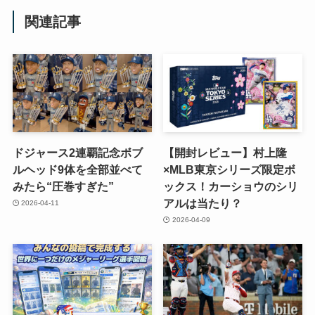
関連記事
ドジャース2連覇記念ボブ
【開封レビュー】村上隆
ルヘッド9体を全部並べて
×MLB東京シリーズ限定ボ
みたら“圧巻すぎた”
ックス！カーショウのシリ
アルは当たり？
2026-04-11
2026-04-09