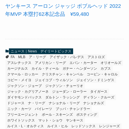
ヤンキース アーロン ジャッジ ボブルヘッド 2022
年MVP 本塁打62本記念品 ¥59,480
ニュース｜News
デイリートピックス
FA
MLB
ア・リーグ
アイザック・パレデス
アストロズ
アスレチックス
アメリカン・リーグ
エバン・カーター
オリオールズ
カージナルス
カイル・ティール
ガナー・ヘンダーソン
カブス
クマール・ロッカー
クリスチャン・キャンベル
コービン・キャロル
コビー・メイヨ
ジェイコブ・ウィルソン
ジェイソン・ドミンゲス
ジャクソン・ジョーブ
ジャクソン・チョーリオ
ジャック・カグリアノーネ
ジョーダン・ローラー
タイガース
ダイヤモンドバックス
ダルトン・ラッシング
ディラン・クルーズ
ドジャース
ナ・リーグ
ナショナル・リーグ
ナショナルズ
ニック・カーツ
パイレーツ
ブッバ・チャンドラー
フリーエージェント
ポール・スキーンズ
ポスティング
ホワイトソックス
マット・ショウ
ヤンキース
ルイス・L・オルティス
ルイス・ヒル
レッドソックス
レンジャーズ