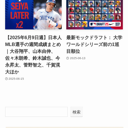
【2025年6月9日週】日本人
最新モックドラフト： 大学
MLB選手の週間成績まとめ
ワールドシリーズ前の1巡
｜大谷翔平、山本由伸、
目順位
佐々木朗希、鈴木誠也、今
2025-06-13
永昇太、菅野智之、千賀滉
大ほか
2025-06-15
検索