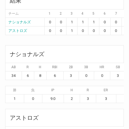
結果
チーム
1
2
3
4
5
6
7
8
ナショナルズ
0
0
1
1
1
0
0
0
アストロズ
0
0
1
0
0
0
0
2
ナショナルズ
AB
R
H
RBI
2B
3B
HR
SB
34
6
8
6
3
0
0
3
勝
負
IP
H
R
ER
BB
1
0
9.0
2
3
3
6
アストロズ