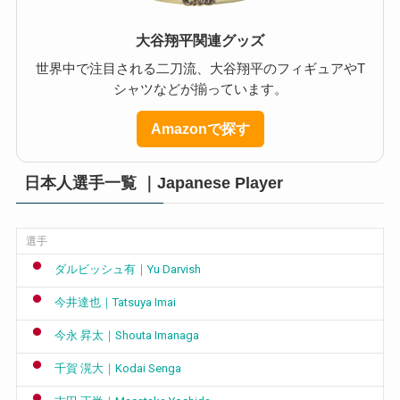
大谷翔平関連グッズ
世界中で注目される二刀流、大谷翔平のフィギュアやT
シャツなどが揃っています。
Amazonで探す
日本人選手一覧 ｜Japanese Player
選手
ダルビッシュ有｜Yu Darvish
今井達也｜Tatsuya Imai
今永 昇太｜Shouta Imanaga
千賀 滉大｜Kodai Senga