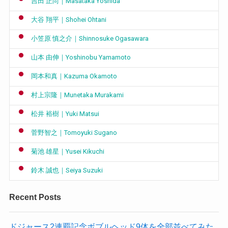
吉田 正尚｜Masataka Yoshida
大谷 翔平｜Shohei Ohtani
小笠原 慎之介｜Shinnosuke Ogasawara
山本 由伸｜Yoshinobu Yamamoto
岡本和真｜Kazuma Okamoto
村上宗隆｜Munetaka Murakami
松井 裕樹｜Yuki Matsui
菅野智之｜Tomoyuki Sugano
菊池 雄星｜Yusei Kikuchi
鈴木 誠也｜Seiya Suzuki
Recent Posts
ドジャース2連覇記念ボブルヘッド9体を全部並べてみた