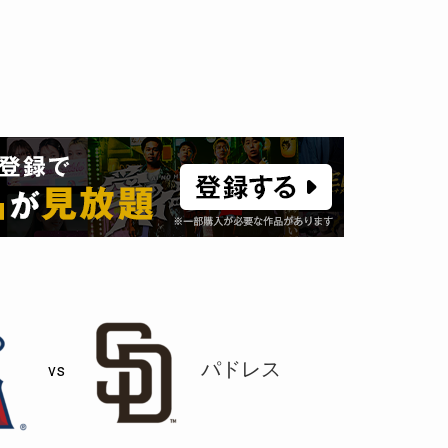
パドレス
vs