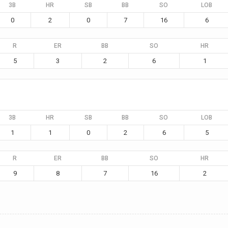
3B
HR
SB
BB
SO
LOB
0
2
0
7
16
6
R
ER
BB
SO
HR
5
3
2
6
1
3B
HR
SB
BB
SO
LOB
1
1
0
2
6
5
R
ER
BB
SO
HR
9
8
7
16
2