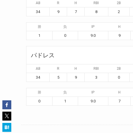
AB
R
H
RBI
2B
34
9
7
8
2
勝
負
IP
H
1
0
9.0
9
パドレス
AB
R
H
RBI
2B
34
5
9
3
0
勝
負
IP
H
0
1
9.0
7