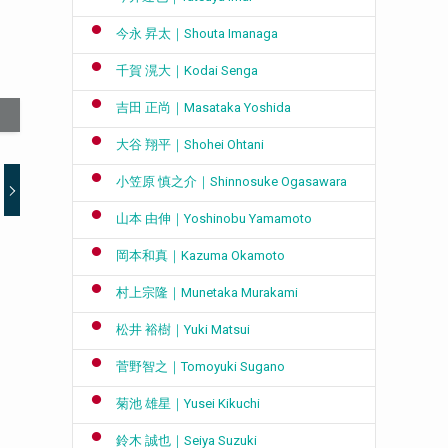
今永 昇太｜Shouta Imanaga
千賀 滉大｜Kodai Senga
吉田 正尚｜Masataka Yoshida
大谷 翔平｜Shohei Ohtani
小笠原 慎之介｜Shinnosuke Ogasawara
山本 由伸｜Yoshinobu Yamamoto
岡本和真｜Kazuma Okamoto
村上宗隆｜Munetaka Murakami
松井 裕樹｜Yuki Matsui
菅野智之｜Tomoyuki Sugano
菊池 雄星｜Yusei Kikuchi
鈴木 誠也｜Seiya Suzuki