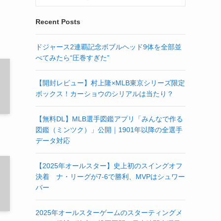
Recent Posts
ドジャース2連覇記念ボブルヘッド9体を全部並
べてみたら“圧巻すぎた”
【開封レビュー】村上隆×MLB東京シリーズ限定
ボックス！カーショウのシリアルは当たり？
【無料DL】MLB選手図鑑アプリ「みんなで作る
図鑑（ミンツク）」公開｜1901年以降の全選手
データ対応
【2025年オールスター】史上初のスイングオフ
決着 ナ・リーグが7-6で勝利、MVPはシュワー
バー
2025年オールスターゲームのスターティングメ