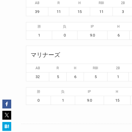
AB
R
H
RBI
2B
39
11
15
11
3
勝
負
IP
H
1
0
9.0
6
マリナーズ
AB
R
H
RBI
2B
32
5
6
5
1
勝
負
IP
H
0
1
9.0
15