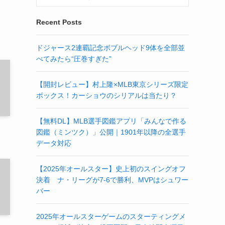
Recent Posts
ドジャース2連覇記念ボブルヘッド9体を全部並
べてみたら“圧巻すぎた”
【開封レビュー】村上隆×MLB東京シリーズ限定
ボックス！カーショウのシリアルは当たり？
【無料DL】MLB選手図鑑アプリ「みんなで作る
図鑑（ミンツク）」公開｜1901年以降の全選手
データ対応
【2025年オールスター】史上初のスイングオフ
決着 ナ・リーグが7-6で勝利、MVPはシュワー
バー
2025年オールスターゲームのスターティングメ