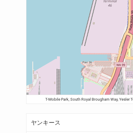
T-Mobile Park, South Royal Brougham Way, Y
ヤンキース