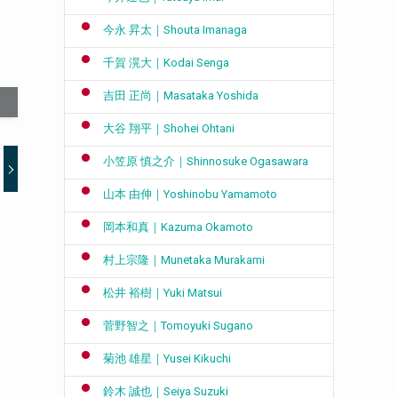
今永 昇太｜Shouta Imanaga
千賀 滉大｜Kodai Senga
吉田 正尚｜Masataka Yoshida
大谷 翔平｜Shohei Ohtani
小笠原 慎之介｜Shinnosuke Ogasawara
山本 由伸｜Yoshinobu Yamamoto
岡本和真｜Kazuma Okamoto
村上宗隆｜Munetaka Murakami
松井 裕樹｜Yuki Matsui
菅野智之｜Tomoyuki Sugano
菊池 雄星｜Yusei Kikuchi
鈴木 誠也｜Seiya Suzuki