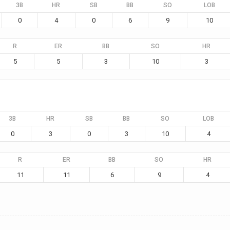
3B
HR
SB
BB
SO
LOB
0
4
0
6
9
10
R
ER
BB
SO
HR
5
5
3
10
3
3B
HR
SB
BB
SO
LOB
0
3
0
3
10
4
R
ER
BB
SO
HR
11
11
6
9
4