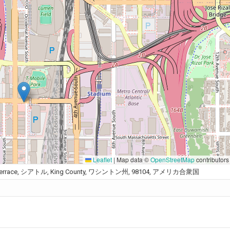
Leaflet
|
Map data ©
OpenStreetMap
contributors
esler Terrace, シアトル, King County, ワシントン州, 98104, アメリカ合衆国