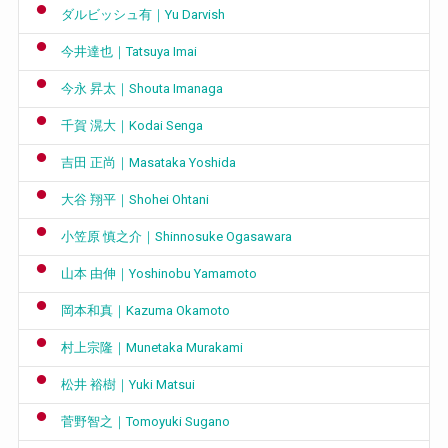
ダルビッシュ有｜Yu Darvish
今井達也｜Tatsuya Imai
今永 昇太｜Shouta Imanaga
千賀 滉大｜Kodai Senga
吉田 正尚｜Masataka Yoshida
大谷 翔平｜Shohei Ohtani
小笠原 慎之介｜Shinnosuke Ogasawara
山本 由伸｜Yoshinobu Yamamoto
岡本和真｜Kazuma Okamoto
村上宗隆｜Munetaka Murakami
松井 裕樹｜Yuki Matsui
菅野智之｜Tomoyuki Sugano