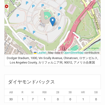
Leaflet
|
Map data ©
OpenStreetMap
contributors
Dodger Stadium, 1000, Vin Scully Avenue, Chinatown, ロサンゼルス,
Los Angeles County, カリフォルニア州, 90012, アメリカ合衆国
ダイヤモンドバックス
AB
R
H
RBI
2B
3B
HR
SB
33
1
7
1
0
0
1
0