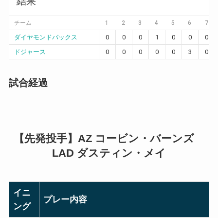
結果
チーム
1
2
3
4
5
6
7
ダイヤモンドバックス
0
0
0
1
0
0
0
ドジャース
0
0
0
0
0
3
0
試合経過
【先発投手】AZ コービン・バーンズ
LAD ダスティン・メイ
イニ
プレー内容
ング