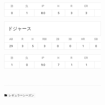
勝
負
IP
H
R
ER
BB
0
1
8.0
5
3
3
1
ドジャース
AB
R
H
RBI
2B
3B
HR
SB
29
3
5
3
0
0
1
0
勝
負
IP
H
R
ER
BB
1
0
9.0
7
1
1
1
レギュラーシーズン