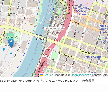
Leaflet
|
Map data ©
OpenStreetMap
contributors
hill, West Sacramento, Yolo County, カリフォルニア州, 95691, アメリカ合衆国