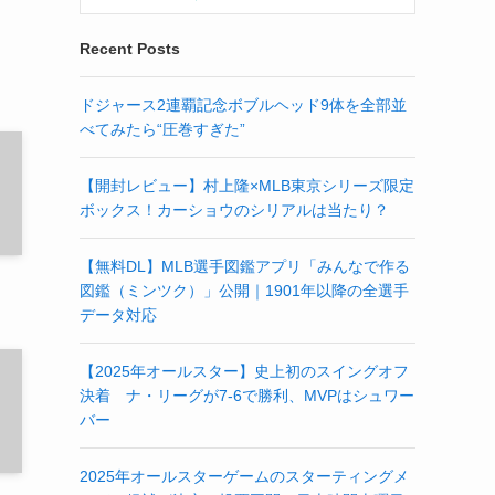
Recent Posts
ドジャース2連覇記念ボブルヘッド9体を全部並
べてみたら“圧巻すぎた”
【開封レビュー】村上隆×MLB東京シリーズ限定
ボックス！カーショウのシリアルは当たり？
【無料DL】MLB選手図鑑アプリ「みんなで作る
図鑑（ミンツク）」公開｜1901年以降の全選手
データ対応
【2025年オールスター】史上初のスイングオフ
決着 ナ・リーグが7-6で勝利、MVPはシュワー
バー
2025年オールスターゲームのスターティングメ