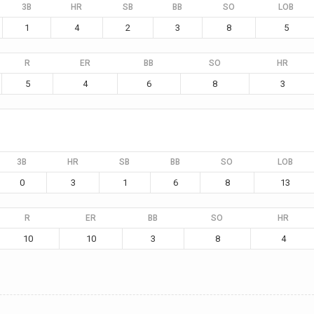
3B
HR
SB
BB
SO
LOB
1
4
2
3
8
5
R
ER
BB
SO
HR
5
4
6
8
3
3B
HR
SB
BB
SO
LOB
0
3
1
6
8
13
R
ER
BB
SO
HR
10
10
3
8
4