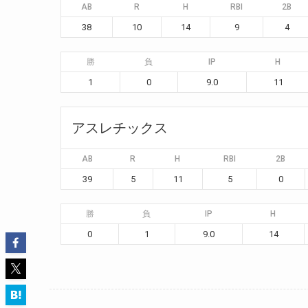
AB
R
H
RBI
2B
38
10
14
9
4
勝
負
IP
H
1
0
9.0
11
アスレチックス
AB
R
H
RBI
2B
39
5
11
5
0
勝
負
IP
H
0
1
9.0
14