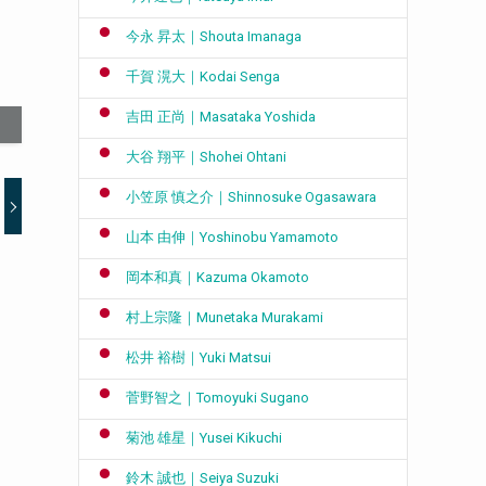
今永 昇太｜Shouta Imanaga
千賀 滉大｜Kodai Senga
吉田 正尚｜Masataka Yoshida
大谷 翔平｜Shohei Ohtani
小笠原 慎之介｜Shinnosuke Ogasawara
山本 由伸｜Yoshinobu Yamamoto
岡本和真｜Kazuma Okamoto
村上宗隆｜Munetaka Murakami
松井 裕樹｜Yuki Matsui
菅野智之｜Tomoyuki Sugano
菊池 雄星｜Yusei Kikuchi
鈴木 誠也｜Seiya Suzuki