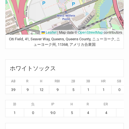
Leaflet
|
Map data ©
OpenStreetMap
contributors
Citi Field, 41, Seaver Way, Queens, Queens County, ニューヨーク, ニ
ューヨーク州, 11368, アメリカ合衆国
ホワイトソックス
AB
R
H
RBI
2B
3B
HR
SB
39
9
12
9
5
1
1
0
勝
負
IP
H
R
ER
BB
1
0
9.0
5
4
4
8