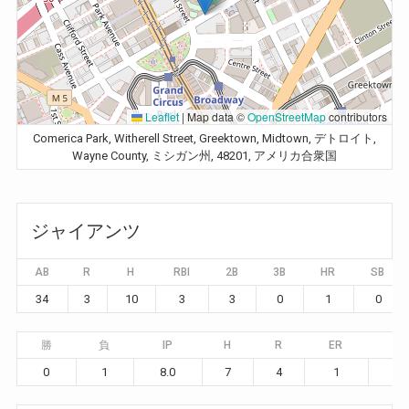
Leaflet
|
Map data ©
OpenStreetMap
contributors
Comerica Park, Witherell Street, Greektown, Midtown, デトロイト,
Wayne County, ミシガン州, 48201, アメリカ合衆国
ジャイアンツ
AB
R
H
RBI
2B
3B
HR
SB
34
3
10
3
3
0
1
0
勝
負
IP
H
R
ER
BB
0
1
8.0
7
4
1
2