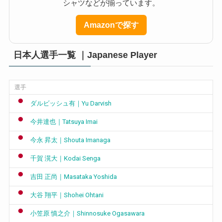
シャツなどが揃っています。
Amazonで探す
日本人選手一覧 ｜Japanese Player
選手
ダルビッシュ有｜Yu Darvish
今井達也｜Tatsuya Imai
今永 昇太｜Shouta Imanaga
千賀 滉大｜Kodai Senga
吉田 正尚｜Masataka Yoshida
大谷 翔平｜Shohei Ohtani
小笠原 慎之介｜Shinnosuke Ogasawara