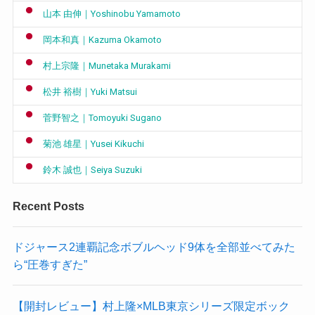
山本 由伸｜Yoshinobu Yamamoto
岡本和真｜Kazuma Okamoto
村上宗隆｜Munetaka Murakami
松井 裕樹｜Yuki Matsui
菅野智之｜Tomoyuki Sugano
菊池 雄星｜Yusei Kikuchi
鈴木 誠也｜Seiya Suzuki
Recent Posts
ドジャース2連覇記念ボブルヘッド9体を全部並べてみた
ら“圧巻すぎた”
【開封レビュー】村上隆×MLB東京シリーズ限定ボック